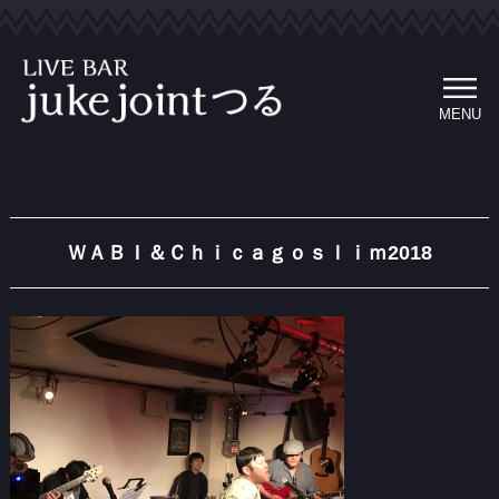
MENU
ＷＡＢＩ＆Ｃｈｉｃａｇｏｓｌｉｍ2018