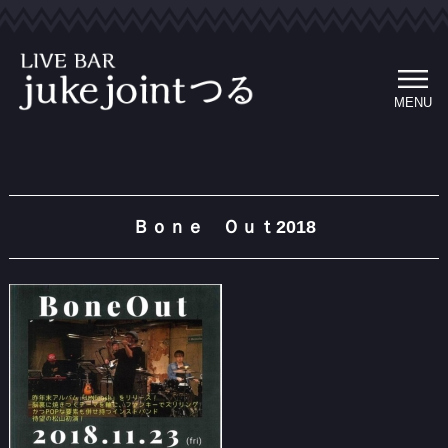
MENU
Ｂｏｎｅ Ｏｕｔ2018